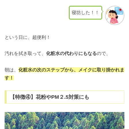
寝坊した！！
という日に、超便利！
汚れを拭き取って、
化粧水の代わりにもなる
ので、
朝は、
化粧水の次のステップから、メイクに取り掛かれま
す！
【特徴④】花粉やPM２.5対策にも