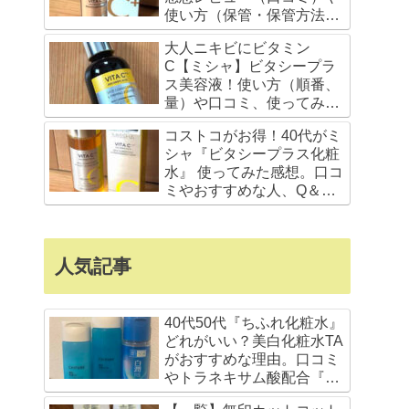
使い方（保管・保管方法、
順番）驚きの成分設計とは
大人ニキビにビタミン
C【ミシャ】ビタシープラ
ス美容液！使い方（順番、
量）や口コミ、使ってみた
感想。コストコ値段や成分
コストコがお得！40代がミ
など
シャ『ビタシープラス化粧
水』 使ってみた感想。口コ
ミやおすすめな人、Q＆
A、コストコ値段
人気記事
40代50代『ちふれ化粧水』
どれがいい？美白化粧水TA
がおすすめな理由。口コミ
やトラネキサム酸配合『肌
ラボ白潤』と比較