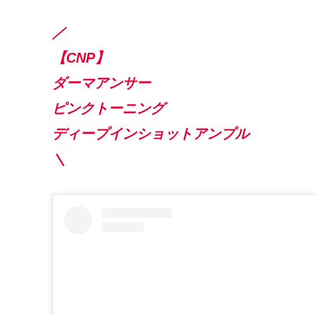
／
【CNP
】
ダーマアンサー
ピンクトーニング
ディープインショットアンプル
＼