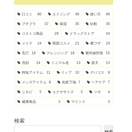
口コミ
80
エイジング
46
使い方
46
プチプラ
37
保湿
35
比較
35
コストコ商品
29
ドラッグストア
24
メイク
24
韓国コスメ
21
裏ワザ
19
毛穴
18
クレンジング
18
紫外線対策
15
洗顔
14
ミニマル化
13
楽天
13
時短アイテム
11
リップ
10
デパコス
9
メンズアイテム
8
化粧下地
7
ヘアケア
7
ニキビ
5
エクササイズ
5
ツボ
4
健康食品
3
マインド
3
検索
検索