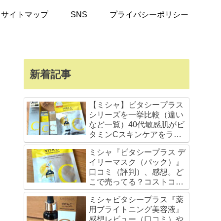
サイトマップ
SNS
プライバシーポリシー
新着記事
【ミシャ】ビタシープラス
シリーズを一挙比較（違い
など一覧）40代敏感肌がビ
タミンCスキンケアをライ
ン使いしてみた感想
ミシャ『ビタシープラス デ
イリーマスク（パック）』
口コミ（評判）、感想。ど
こで売ってる？コストコ値
段やドラッグストア調査
ミシャビタシープラス『薬
用ブライトニング美容液』
感想レビュー（口コミ）や