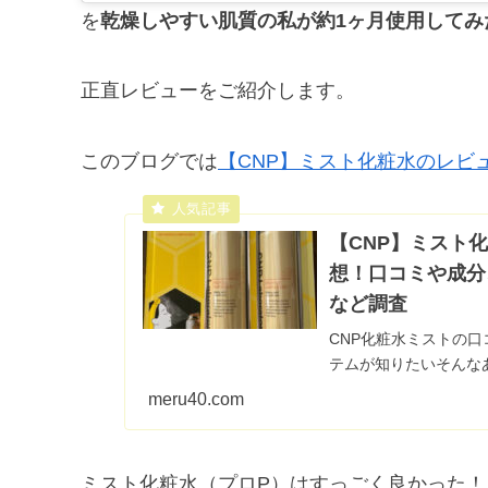
を
乾燥しやすい肌質の私が約1ヶ月使用してみ
正直レビューをご紹介します。
このブログでは
【CNP】ミスト化粧水のレビ
【CNP】ミスト
想！口コミや成分
など調査
CNP化粧水ミストの
テムが知りたいそんなあ
などでよく見るアイテ
meru40.com
トコで見かけて以...
ミスト化粧水（プロP）はすっごく良かった！