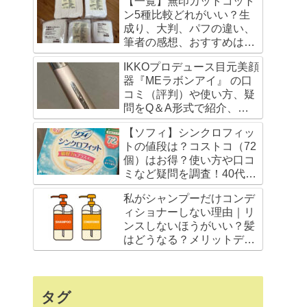
【一覧】無印カットコット
ン5種比較どれがいい？生
成り、大判、パフの違い、
筆者の感想、おすすめは？
毛羽立たないか口コミ調査
IKKOプロデュース目元美顔
器『MEラボンアイ』 の口
コミ（評判）や使い方、疑
問をQ＆A形式で紹介、痛
い？お風呂でOK？
【ソフィ】シンクロフィッ
トの値段は？コストコ（72
個）はお得？使い方や口コ
ミなど疑問を調査！40代こ
そ使うべき生理用品
私がシャンプーだけコンデ
ィショナーしない理由｜リ
ンスしないほうがいい？髪
はどうなる？メリットデメ
リット。私のヘアケア紹介
タグ